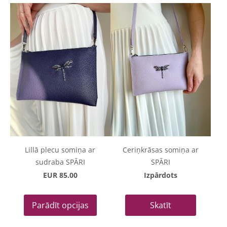
Lillā plecu somiņa ar
Ceriņkrāsas somiņa ar
sudraba SPĀRI
SPĀRI
EUR 85.00
Izpārdots
Parādīt opcijas
Skatīt