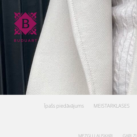
Īpašs piedāvājums
MEISTARKLASES
MEZGLU AUSKARI
GARI Z