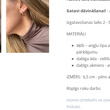
Gatavi dāvināšanai!
- 
Izgatavošanas laiks 2 - 
MATERIĀLI
āķīši – angļu tipa 
pārklājumu
dabīga āda - zeltīt
dabīgs akmens - a
IZMĒRS: 6,5 cm - pilns
Rūpīgs roku darbs.
DIZAINS IZSTRĀDĀTS UN IZG
ĪPAŠUMS.