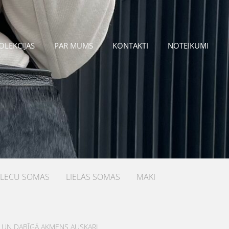
OLEKCIJAS
PAR MUMS
KONTAKTI
NOTEIKUMI
PLECU SOMAS
LIELĀS SOMAS
MAKI
 UN DABĪGĀ AKMENS AUSKARI