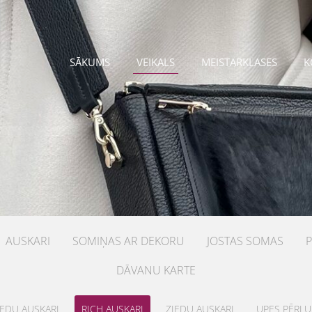
SĀKUMS
VEIKALS
MEISTARKLASES
K
AUSKARI
SOMIŅAS AR DEKORU
JOSTAS SOMAS
DĀVANU KARTE
IEDU AUSKARI
RICH AUSKARI
ZIEDU AUSKARI
UPES PĒRĻU