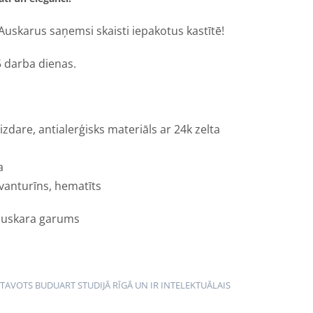
Auskarus saņemsi skaisti iepakotus kastītē!
5 darba dienas.
aizdare, antialerģisks materiāls ar 24k zelta
a
vanturīns, hematīts
 auskara garums
ATAVOTS BUDUART STUDIJĀ RĪGĀ UN IR INTELEKTUĀLAIS