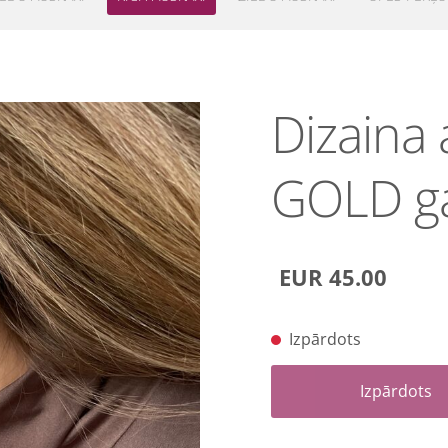
Dizaina 
GOLD ga
EUR 45.00
Izpārdots
Izpārdots