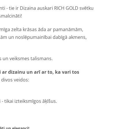
nti - tie ir Dizaina auskari RICH GOLD svētku
zsmalcināti!
ksmīga zelta krāsas āda ar pamanāmām,
ļām un noslēpumainībai dabīgā akmens,
as un veiksmes talismans.
 ar dizainu un arī ar to, ka vari tos
 divos veidos:
- tikai izteiksmīgos āķīšus.
āti un eleganci!