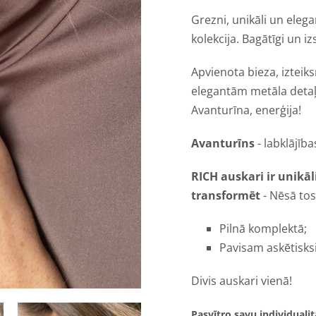
Grezni, unikāli un elega
kolekcija. Bagātīgi un i
Apvienota bieza, iztei
elegantām metāla deta
Avanturīna, enerģija!
Avanturīns
- labklājīb
RICH auskari ir unikāli
transformēt
- Nēsā tos
Pilnā komplektā;
Pavisam askētisksi 
Divis auskari vienā!
Pasvītro savu individualit