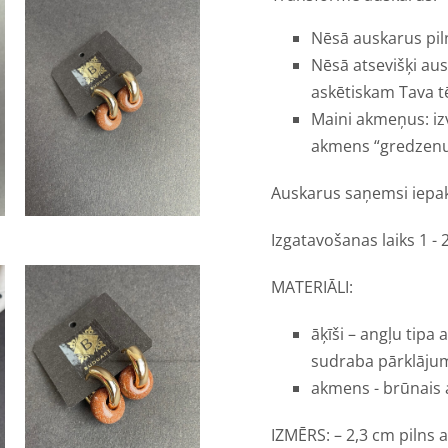
Nēsā auskarus pi
Nēsā atsevišķi aus
askētiskam Tava t
Maini akmeņus: iz
akmens “gredzenu”
Auskarus saņemsi iepak
Izgatavošanas laiks 1 - 
MATERIĀLI:
āķīši – angļu tipa 
sudraba pārklāju
akmens - brūnais 
IZMĒRS: – 2,3 cm pilns