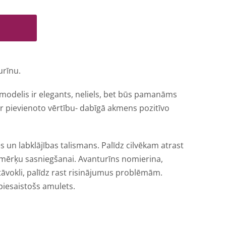
urīnu.
modelis ir elegants, neliels, bet būs pamanāms
r pievienoto vērtību- dabīgā akmens pozitīvo
 un labklājības talismans. Palīdz cilvēkam atrast
 mērķu sasniegšanai. Avanturīns nomierina,
tāvokli, palīdz rast risinājumus problēmām.
 piesaistošs amulets.