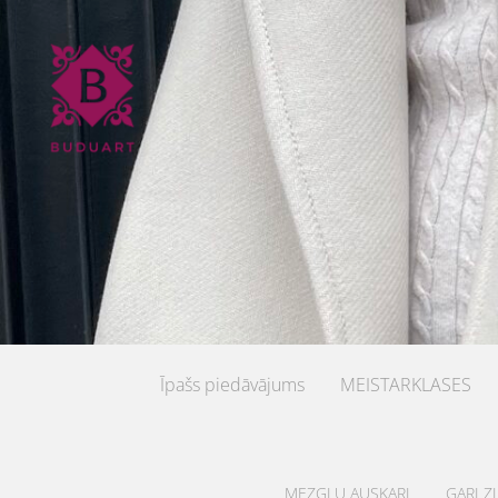
Īpašs piedāvājums
MEISTARKLASES
MEZGLU AUSKARI
GARI Z