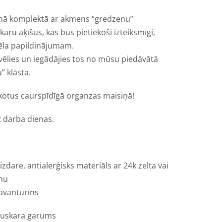
lnā komplektā ar akmens “gredzenu”
karu āķīšus, kas būs pietiekoši izteiksmīgi,
ēla papildinājumam.
vēlies un iegādājies tos no mūsu piedāvātā
 klāsta.
otus caurspīdīgā organzas maisiņā!
2 darba dienas.
aizdare, antialerģisks materiāls ar 24k zelta vai
mu
avanturīns
 auskara garums