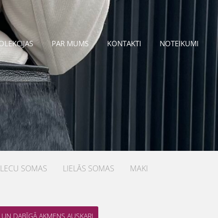
OLEKCIJAS
PAR MUMS
KONTAKTI
NOTEIKUMI
PLECU SOMAS
LIELĀS SOMAS
MAKI
 UN DABĪGĀ AKMENS AUSKARI