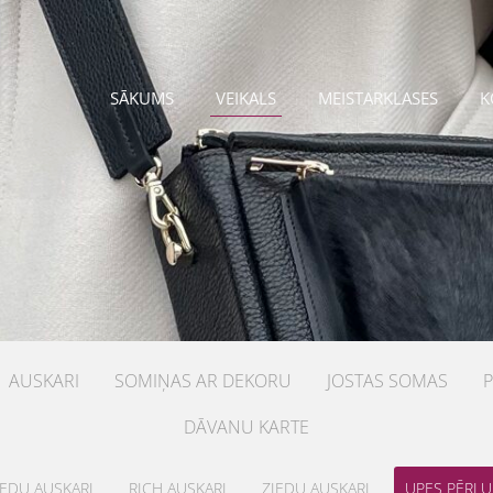
SĀKUMS
VEIKALS
MEISTARKLASES
K
AUSKARI
SOMIŅAS AR DEKORU
JOSTAS SOMAS
DĀVANU KARTE
IEDU AUSKARI
RICH AUSKARI
ZIEDU AUSKARI
UPES PĒRĻU