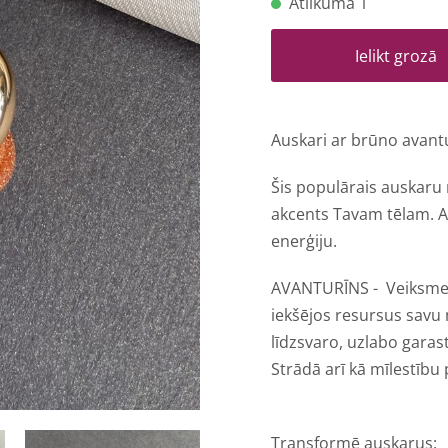
Atlikumā 1
Ielikt grozā
Auskari ar brūno avant
Šis populārais auskaru 
akcents Tavam tēlam. A
enerģiju.
AVANTURĪNS -
Veiksmes
iekšējos resursus savu
līdzsvaro, uzlabo garas
Strādā arī kā mīlestību
Transformē auskarus: